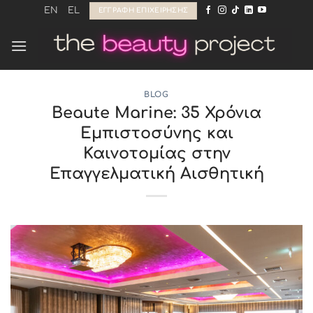
Μετάβαση
EN
EL
ΕΓΓΡΑΦΉ ΕΠΙΧΕΊΡΗΣΗΣ
στο
περιεχόμενο
BLOG
Beaute Marine: 35 Χρόνια
Εμπιστοσύνης και
Καινοτομίας στην
Επαγγελματική Αισθητική