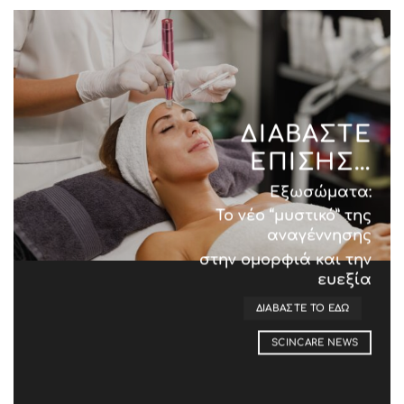
ΔΙΑΒΆΣΤΕ
ΕΠΙΣΗΣ…
Εξωσώματα:
Το νέο “μυστικό”
της
αναγέννησης
στην ομορφιά και την
ευεξία
ΔΙΑΒΑΣΤΕ ΤΟ ΕΔΩ
SCINCARE NEWS