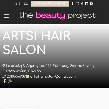
Μετάβαση
EN
EL
ΕΓΓΡΑΦΉ ΕΠΙΧΕΊΡΗΣΗΣ
στο
περιεχόμενο
ARTSI HAIR
SALON
Καραολή & Δημητρίου 199, Εύοσμος, Θεσσαλονίκη,
Θεσσαλονίκη, Ελλάδα
2310656939
artsihairsalon@gmail.com