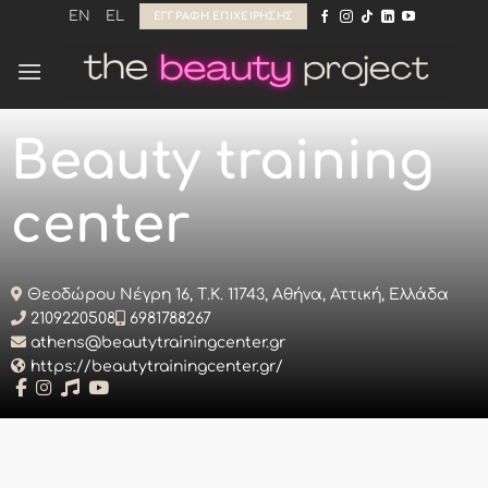
Μετάβαση
EN
EL
ΕΓΓΡΑΦΉ ΕΠΙΧΕΊΡΗΣΗΣ
στο
περιεχόμενο
Beauty training
center
Θεοδώρου Νέγρη 16, Τ.Κ. 11743, Αθήνα, Αττική, Ελλάδα
2109220508
6981788267
athens@beautytrainingcenter.gr
https://beautytrainingcenter.gr/