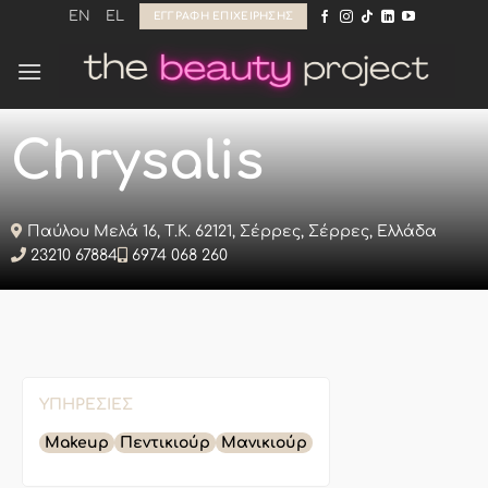
Μετάβαση
EN
EL
ΕΓΓΡΑΦΉ ΕΠΙΧΕΊΡΗΣΗΣ
στο
περιεχόμενο
Chrysalis
Παύλου Μελά 16, Τ.Κ. 62121, Σέρρες, Σέρρες, Ελλάδα
23210 67884
6974 068 260
ΥΠΗΡΕΣΊΕΣ
Makeup
Πεντικιούρ
Μανικιούρ