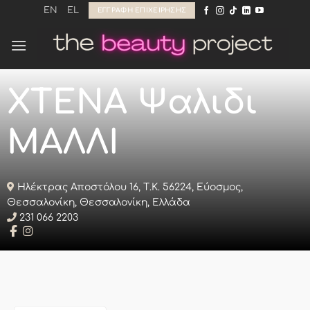
Μετάβαση
EN
EL
ΕΓΓΡΑΦΉ ΕΠΙΧΕΊΡΗΣΗΣ
στο
περιεχόμενο
ΧΤΕΝΑ Ψαλιδι
ΜΑΛΛΙ
Ηλέκτρας Αποστόλου 16, Τ.Κ. 56224, Εύοσμος,
Θεσσαλονίκη, Θεσσαλονίκη, Ελλάδα
231 066 2203