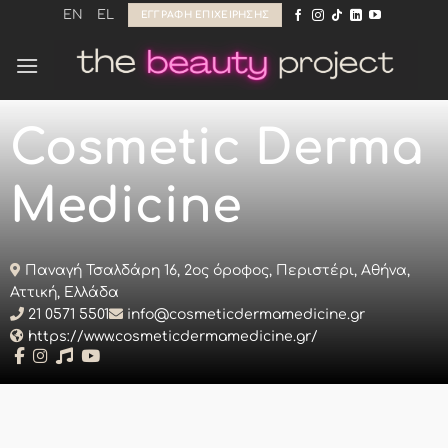
Μετάβαση
EN
EL
ΕΓΓΡΑΦΉ ΕΠΙΧΕΊΡΗΣΗΣ
στο
περιεχόμενο
Cosmetic Derma
Medicine
Παναγή Τσαλδάρη 16, 2ος όροφος, Περιστέρι, Αθήνα,
Αττική, Ελλάδα
21 0571 5501
info@cosmeticdermamedicine.gr
https://www.cosmeticdermamedicine.gr/