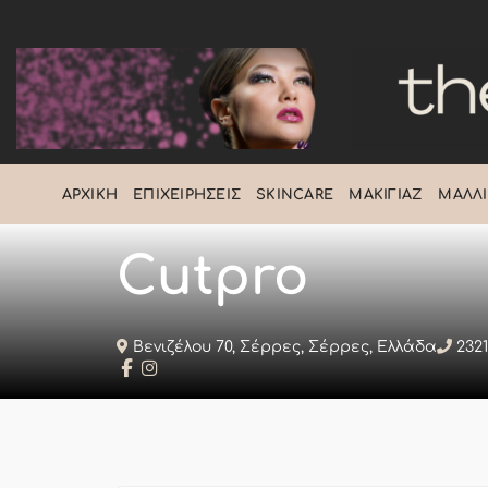
Μετάβαση
στο
περιεχόμενο
ΑΡΧΙΚΉ
ΕΠΙΧΕΙΡΉΣΕΙΣ
SKINCARE
ΜΑΚΙΓΙΆΖ
ΜΑΛΛΙ
Cutpro
Βενιζέλου 70, Σέρρες, Σέρρες, Ελλάδα
2321