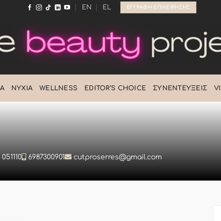
EN
EL
ΕΓΓΡΑΦΉ ΕΠΙΧΕΊΡΗΣΗΣ
Ά
ΝΎΧΙΑ
WELLNESS
EDITOR’S CHOICE
ΣΥΝΕΝΤΕΎΞΕΙΣ
V
 051110
6987300901
cutproserres@gmail.com