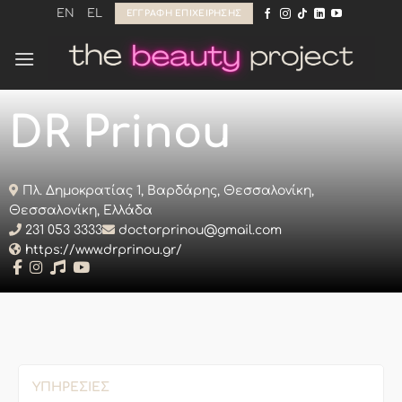
Μετάβαση
EN
EL
ΕΓΓΡΑΦΉ ΕΠΙΧΕΊΡΗΣΗΣ
στο
περιεχόμενο
DR Prinou
Πλ. Δημοκρατίας 1, Βαρδάρης, Θεσσαλονίκη,
Θεσσαλονίκη, Ελλάδα
231 053 3333
doctorprinou@gmail.com
https://www.drprinou.gr/
ΥΠΗΡΕΣΊΕΣ