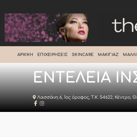
Μετάβαση
στο
περιεχόμενο
ΑΡΧΙΚΉ
ΕΠΙΧΕΙΡΉΣΕΙΣ
SKINCARE
ΜΑΚΙΓΙΆΖ
ΜΑΛΛΙ
ΕΝΤΕΛΕΙΑ ΙΝ
Λασσάνη 6, 1ος όροφος, Τ.Κ. 54622, Κέντρο,