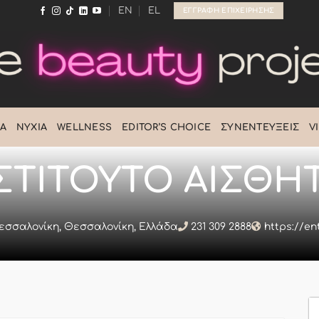
EN
EL
ΕΓΓΡΑΦΉ ΕΠΙΧΕΊΡΗΣΗΣ
Ά
ΝΎΧΙΑ
WELLNESS
EDITOR’S CHOICE
ΣΥΝΕΝΤΕΎΞΕΙΣ
V
ΣΤΙΤΟΥΤΟ ΑΙΣΘΗ
 Θεσσαλονίκη, Θεσσαλονίκη, Ελλάδα
231 309 2888
https://en