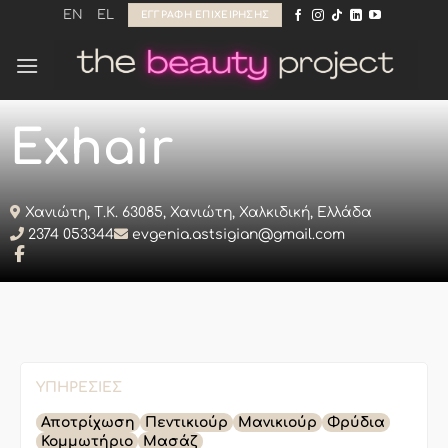
Μετάβαση
EN
EL
ΕΓΓΡΑΦΉ ΕΠΙΧΕΊΡΗΣΗΣ
στο
περιεχόμενο
Exhair
Χανιώτη, Τ.Κ. 63085, Χανιώτη, Χαλκιδική, Ελλάδα
2374 053344
evgenia.astsigian@gmail.com
ΥΠΗΡΕΣΊΕΣ
Αποτρίχωση
Πεντικιούρ
Μανικιούρ
Φρύδια
Κομμωτήριο
Μασάζ