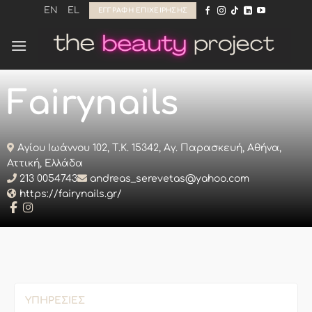
Μετάβαση
EN
EL
ΕΓΓΡΑΦΉ ΕΠΙΧΕΊΡΗΣΗΣ
στο
περιεχόμενο
Fairynails
Αγίου Ιωάννου 102, Τ.Κ. 15342, Αγ. Παρασκευή, Αθήνα,
Αττική, Ελλάδα
213 0054743
andreas_serevetas@yahoo.com
https://fairynails.gr/
ΥΠΗΡΕΣΊΕΣ