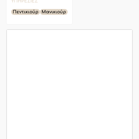
ΥΠΗΡΕΣΊΕΣ
Πεντικιούρ
Μανικιούρ