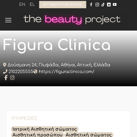
Μετάβαση
EN
EL
ΕΓΓΡΑΦΉ ΕΠΙΧΕΊΡΗΣΗΣ
στο
περιεχόμενο
Figura Clinica
Δούσμανη 24, Γλυφάδα, Αθήνα, Αττική, Ελλάδα
2102205555
https://figuraclinica.com/
ΥΠΗΡΕΣΊΕΣ
Ιατρική Αισθητική σώματος
Αισθητική προσώπου
Αισθητική σώματος