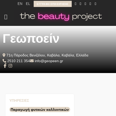
Μετάβαση
EN
EL
ΕΓΓΡΑΦΉ ΕΠΙΧΕΊΡΗΣΗΣ
στο
περιεχόμενο
Γεωποείν
71η Πάροδος Βενιζέλου, Καβάλα, Καβάλα, Ελλάδα
2510 211 354
info@geopeen.gr
ΥΠΗΡΕΣΊΕΣ
Παραγωγή φυτικών καλλυντικών