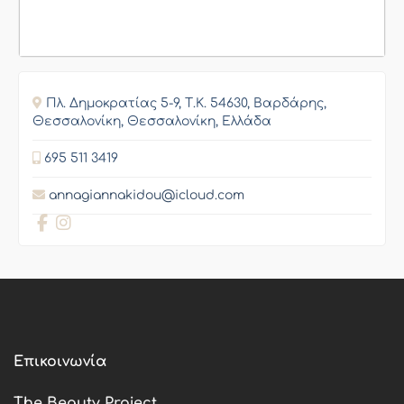
Πλ. Δημοκρατίας 5-9, Τ.Κ. 54630, Βαρδάρης,
Θεσσαλονίκη, Θεσσαλονίκη, Ελλάδα
695 511 3419
annagiannakidou@icloud.com
Επικοινωνία
The Beauty Project