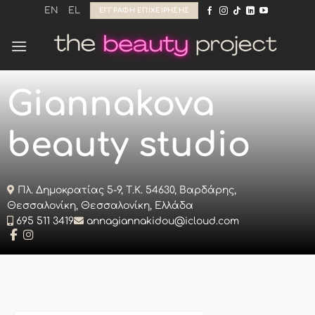
Μετάβαση
EN
EL
ΕΓΓΡΑΦΉ ΕΠΙΧΕΊΡΗΣΗΣ
στο
περιεχόμενο
Giannakova
beauty studio
Πλ. Δημοκρατίας 5-9, Τ.Κ. 54630, Βαρδάρης,
Θεσσαλονίκη, Θεσσαλονίκη, Ελλάδα
695 511 3419
annagiannakidou@icloud.com