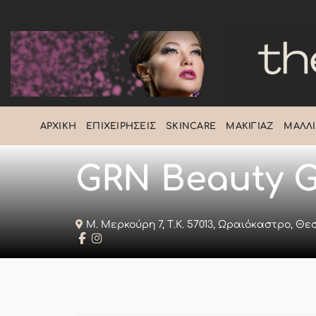
Μετάβαση
στο
περιεχόμενο
ΑΡΧΙΚΉ
ΕΠΙΧΕΙΡΉΣΕΙΣ
SKINCARE
ΜΑΚΙΓΙΆΖ
ΜΑΛΛΙ
GRN Beauty 
Μ. Μερκούρη 7, Τ.Κ. 57013, Ωραιόκαστρο, Θ