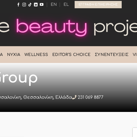
EN
EL
ΕΓΓΡΑΦΉ ΕΠΙΧΕΊΡΗΣΗΣ
Ά
ΝΎΧΙΑ
WELLNESS
EDITOR’S CHOICE
ΣΥΝΕΝΤΕΎΞΕΙΣ
V
Group
εσσαλονίκη, Θεσσαλονίκη, Ελλάδα
231 069 8877