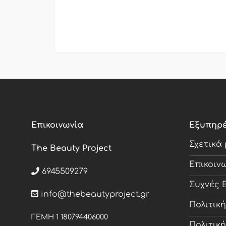
Επικοινωνία
Εξυπηρ
Σχετικά
The Beauty Project
Επικοιν
6945509279
Συχνές 
info@thebeautyproject.gr
Πολιτικ
ΓΕΜΗ 1 180794406000
Πολιτικ