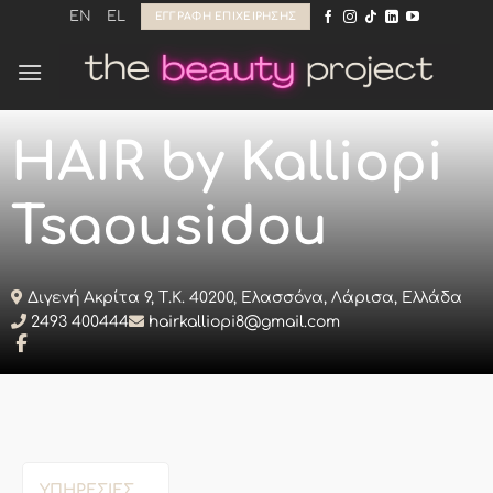
Μετάβαση
EN
EL
ΕΓΓΡΑΦΉ ΕΠΙΧΕΊΡΗΣΗΣ
στο
περιεχόμενο
HAIR by Kalliopi
Tsaousidou
Διγενή Ακρίτα 9, Τ.Κ. 40200, Ελασσόνα, Λάρισα, Ελλάδα
2493 400444
hairkalliopi8@gmail.com
ΥΠΗΡΕΣΊΕΣ