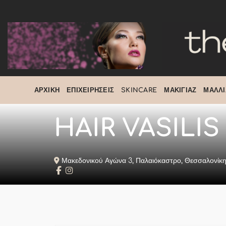
Μετάβαση
στο
περιεχόμενο
ΑΡΧΙΚΉ
ΕΠΙΧΕΙΡΉΣΕΙΣ
SKINCARE
ΜΑΚΙΓΙΆΖ
ΜΑΛΛΙ
HAIR VASILIS
Μακεδονικού Αγώνα 3, Παλαιόκαστρο, Θεσσαλονίκη