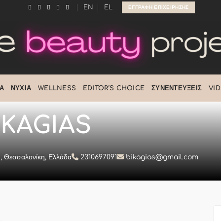
EN
EL
ΕΓΓΡΑΦΉ ΕΠΙΧΕΊΡΗΣΗΣ
Ά
ΝΎΧΙΑ
WELLNESS
EDITOR’S CHOICE
ΣΥΝΕΝΤΕΎΞΕΙΣ
VI
 KAGIAS
, Θεσσαλονίκη, Ελλάδα
2310697091
bikagias@gmail.com