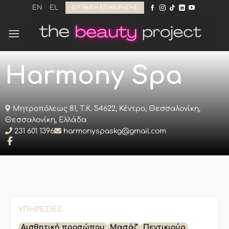
Μετάβαση
EN
EL
ΕΓΓΡΑΦΉ ΕΠΙΧΕΊΡΗΣΗΣ
στο
περιεχόμενο
Harmony Spa
Μητροπόλεως 81, Τ.Κ. 54622, Κέντρο, Θεσσαλονίκη,
Θεσσαλονίκη, Ελλάδα
231 601 1396
harmonyspaskg@gmail.com
ΥΠΗΡΕΣΊΕΣ
Αισθητική προσώπου
Μασάζ
Πεντικιούρ