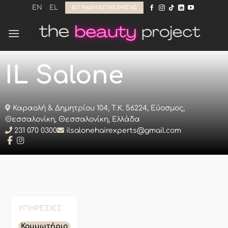
Μετάβαση
EN
EL
ΕΓΓΡΑΦΉ ΕΠΙΧΕΊΡΗΣΗΣ
στο
περιεχόμενο
IL Salone
Καραολή & Δημητρίου 104, Τ.Κ. 56224, Εύοσμος,
Θεσσαλονίκη, Θεσσαλονίκη, Ελλάδα
231 070 0300
ilsalonehairexperts@gmail.com
ΥΠΗΡΕΣΊΕΣ
Κομμωτήριο