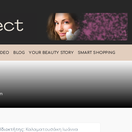
IDEO
BLOG
ΥOUR BEAUTY STORY
SMART SHOPPING
om
Ιδιοκτήτης:
Καλαματουσάκη Ιωάννα