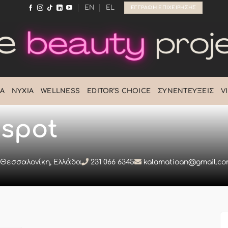
EN
EL
ΕΓΓΡΑΦΉ ΕΠΙΧΕΊΡΗΣΗΣ
Ά
ΝΎΧΙΑ
WELLNESS
EDITOR’S CHOICE
ΣΥΝΕΝΤΕΎΞΕΙΣ
V
 spot
, Θεσσαλονίκη, Ελλάδα
231 066 6345
kalamatioan@gmail.c