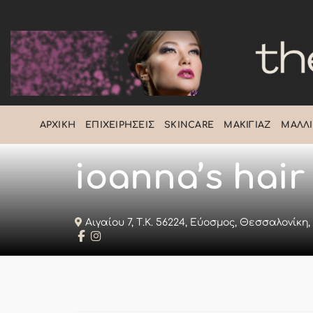
Μετάβαση
στο
περιεχόμενο
ΑΡΧΙΚΉ
ΕΠΙΧΕΙΡΉΣΕΙΣ
SKINCARE
ΜΑΚΙΓΙΆΖ
ΜΑΛΛΙ
ioanna’s hair
Αιγαίου 7, Τ.Κ. 56224, Εύοσμος, Θεσσαλονίκη