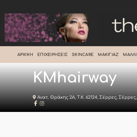
Μετάβαση
στο
περιεχόμενο
ΑΡΧΙΚΉ
ΕΠΙΧΕΙΡΉΣΕΙΣ
SKINCARE
ΜΑΚΙΓΙΆΖ
ΜΑΛΛΙ
KMhairway
Ανατ. Θράκης 2Α, Τ.Κ. 62124, Σέρρες, Σέρρες