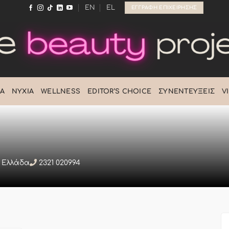
EN
EL
ΕΓΓΡΑΦΉ ΕΠΙΧΕΊΡΗΣΗΣ
Ά
ΝΎΧΙΑ
WELLNESS
EDITOR’S CHOICE
ΣΥΝΕΝΤΕΎΞΕΙΣ
V
, Ελλάδα
2321 020994