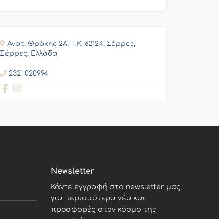
Ανατ. Θράκης 2Α, Τ.Κ. 62124, Σέρρες,
Σέρρες, Ελλάδα
2321 020994
Newsletter
Κάντε εγγραφή στο newsletter μας
για περισσότερα νέα και
προσφορές στον κόσμο της