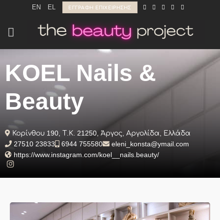
Μετάβαση
EN
EL
ΕΓΓΡΑΦΉ ΕΠΙΧΕΊΡΗΣΗΣ
στο
περιεχόμενο
KOEL Nails &
Beauty
Κορίνθου 190, Τ.Κ. 21250, Άργος, Αργολίδα, Ελλάδα
27510 23833
6944 755580
eleni_konsta@ymail.com
https://www.instagram.com/koel__nails.beauty/