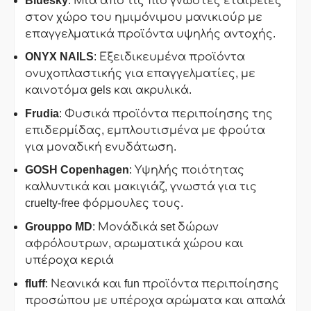
Bluesky
: Μια από τις πιο γνωστές εταιρείες
στον χώρο του ημιμόνιμου μανικιούρ με
επαγγελματικά προϊόντα υψηλής αντοχής.
ONYX
NAILS
: Εξειδικευμένα προϊόντα
ονυχοπλαστικής για επαγγελματίες, με
καινοτόμα gels και ακρυλικά.
Frudia
: Φυσικά προϊόντα περιποίησης της
επιδερμίδας, εμπλουτισμένα με φρούτα
για μοναδική ενυδάτωση.
GOSH
Copenhagen
: Υψηλής ποιότητας
καλλυντικά και μακιγιάζ, γνωστά για τις
cruelty-free φόρμουλες τους.
Grouppo
MD
: Μονάδικά set δώρων
αφρόλουτρων, αρωματικά χώρου και
υπέροχα κεριά
fluff
: Νεανικά και fun προϊόντα περιποίησης
προσώπου με υπέροχα αρώματα και απαλά