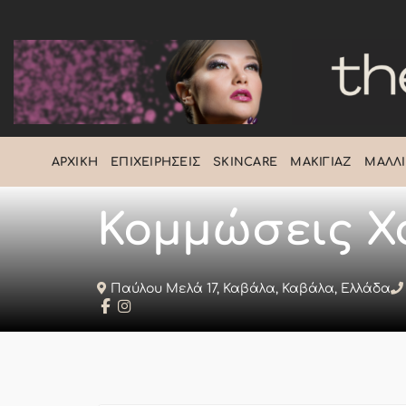
Μετάβαση
στο
περιεχόμενο
ΑΡΧΙΚΉ
ΕΠΙΧΕΙΡΉΣΕΙΣ
SKINCARE
ΜΑΚΙΓΙΆΖ
ΜΑΛΛΙ
Κομμώσεις Χ
Παύλου Μελά 17, Καβάλα, Καβάλα, Ελλάδα