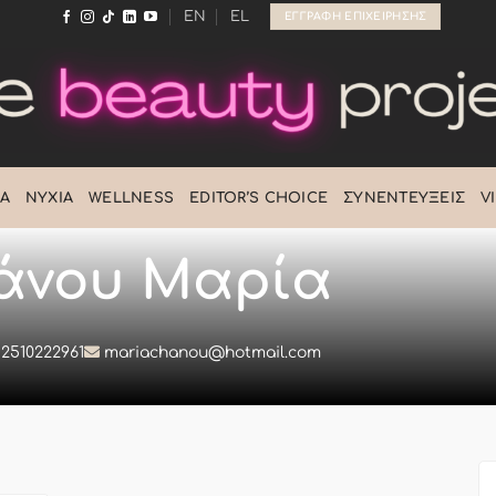
EN
EL
ΕΓΓΡΑΦΉ ΕΠΙΧΕΊΡΗΣΗΣ
Ά
ΝΎΧΙΑ
WELLNESS
EDITOR’S CHOICE
ΣΥΝΕΝΤΕΎΞΕΙΣ
V
άνου Μαρία
2510222961
mariachanou@hotmail.com