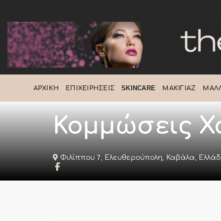
Μετάβαση
στο
περιεχόμενο
ΑΡΧΙΚΉ
ΕΠΙΧΕΙΡΉΣΕΙΣ
SKINCARE
ΜΑΚΙΓΙΆΖ
ΜΑΛΛ
Κομμώσεις Χ
Φιλίππου 7, Ελευθερούπολη, Καβάλα, Ελλά