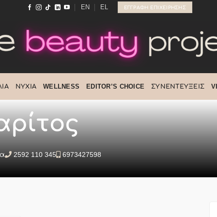
EN
EL
ΕΓΓΡΑΦΉ ΕΠΙΧΕΊΡΗΣΗΣ
ΙΆ
ΝΎΧΙΑ
WELLNESS
EDITOR’S CHOICE
ΣΥΝΕΝΤΕΎΞΕΙΣ
V
αρίτος
δα
2592 110 345
6973427598