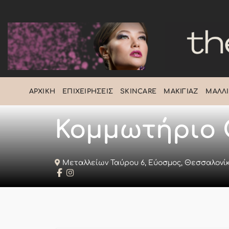
Μετάβαση
στο
περιεχόμενο
ΑΡΧΙΚΉ
ΕΠΙΧΕΙΡΉΣΕΙΣ
SKINCARE
ΜΑΚΙΓΙΆΖ
ΜΑΛΛΙ
Κομμωτήριο 
Μεταλλείων Ταύρου 6, Εύοσμος, Θεσσαλονίκ