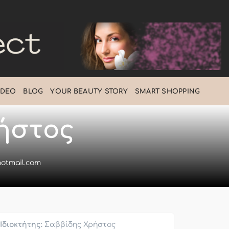
IDEO
BLOG
ΥOUR BEAUTY STORY
SMART SHOPPING
ήστος
hotmail.com
Ιδιοκτήτης:
Σαββίδης Χρήστος