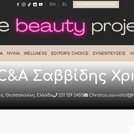
EN
EL
ΕΓΓΡΑΦΉ ΕΠΙΧΕΊΡΗΣΗΣ
Ά
ΝΎΧΙΑ
WELLNESS
EDITOR’S CHOICE
ΣΥΝΕΝΤΕΎΞΕΙΣ
V
C&A Σαββίδης Χρ
η, Θεσσαλονίκη, Ελλάδα
231 129 2455
Christos.savvidis1@