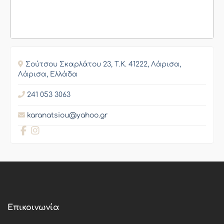
⁩⁦Σούτσου Σκαρλάτου 23, Τ.Κ. 41222, Λάρισα,
Λάρισα, Ελλάδα
241 053 3063
karanatsiou@yahoo.gr
Επικοινωνία