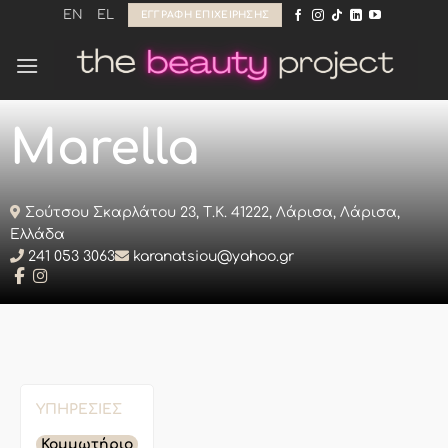
Μετάβαση
EN
EL
ΕΓΓΡΑΦΉ ΕΠΙΧΕΊΡΗΣΗΣ
στο
περιεχόμενο
Marella
⁩⁦Σούτσου Σκαρλάτου 23, Τ.Κ. 41222, Λάρισα, Λάρισα,
Ελλάδα
241 053 3063
karanatsiou@yahoo.gr
ΥΠΗΡΕΣΊΕΣ
Κομμωτήριο