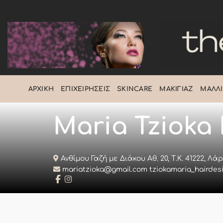
Μετάβαση
στο
περιεχόμενο
ΑΡΧΙΚΉ
ΕΠΙΧΕΙΡΉΣΕΙΣ
SKINCARE
ΜΑΚΙΓΙΆΖ
ΜΑΛΛΙ
Maria Tzioka
Ανθίμου Γαζή με Διάκου Αθ. 20, Τ.Κ. 41222, Λ
mariatzioka@gmail.com tziokamaria_hairdesi