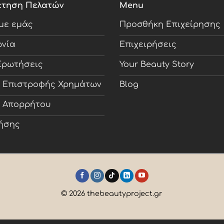
έτηση Πελατών
Menu
 με εμάς
Προσθήκη Επιχείρησης
ωνία
Επιχειρήσεις
Ερωτήσεις
Your Beauty Story
ή Επιστροφής Χρημάτων
Blog
ή Απορρήτου
ήσης
© 2026 thebeautyproject.gr