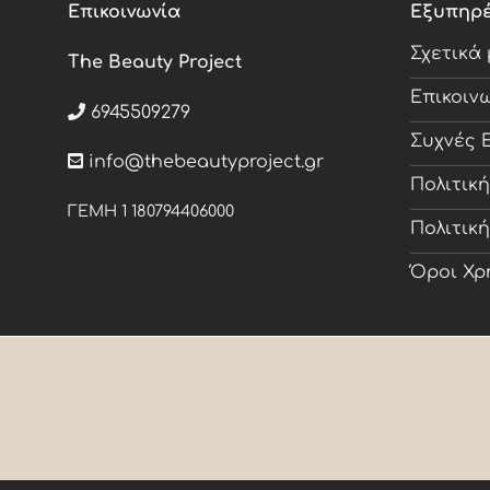
Επικοινωνία
Εξυπηρ
Σχετικά
The Beauty Project
Επικοιν
6945509279
Συχνές 
info@thebeautyproject.gr
Πολιτικ
ΓΕΜΗ 1 180794406000
Πολιτικ
Όροι Χρ