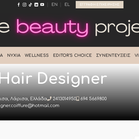
EN
EL
ΕΓΓΡΑΦΉ ΕΠΙΧΕΊΡΗΣΗΣ
Ά
ΝΎΧΙΑ
WELLNESS
EDITOR’S CHOICE
ΣΥΝΕΝΤΕΎΞΕΙΣ
V
 Hair Designer
άρισα, Λάρισα, Ελλάδα
2413014950
694 5669800
gner.coiffure@hotmail.com