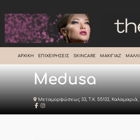
Μετάβαση
στο
περιεχόμενο
ΑΡΧΙΚΉ
ΕΠΙΧΕΙΡΉΣΕΙΣ
SKINCARE
ΜΑΚΙΓΙΆΖ
ΜΑΛΛΙ
Medusa
Μεταμορφώσεως 33, Τ.Κ. 55132, Καλαμαριά,