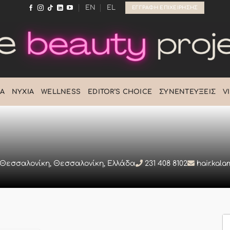
EN
EL
ΕΓΓΡΑΦΉ ΕΠΙΧΕΊΡΗΣΗΣ
Ά
ΝΎΧΙΑ
WELLNESS
EDITOR’S CHOICE
ΣΥΝΕΝΤΕΎΞΕΙΣ
V
 Θεσσαλονίκη, Θεσσαλονίκη, Ελλάδα
231 408 8102
hair.kal