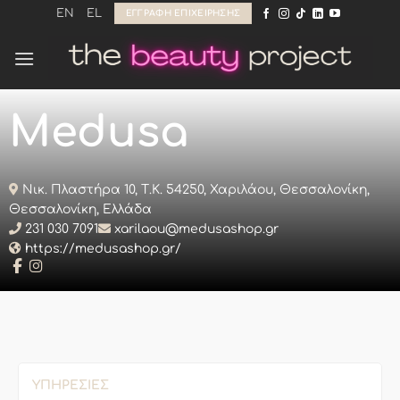
Μετάβαση
EN
EL
ΕΓΓΡΑΦΉ ΕΠΙΧΕΊΡΗΣΗΣ
στο
περιεχόμενο
Medusa
Νικ. Πλαστήρα 10, Τ.Κ. 54250, Χαριλάου, Θεσσαλονίκη,
Θεσσαλονίκη, Ελλάδα
231 030 7091
xarilaou@medusashop.gr
https://medusashop.gr/
ΥΠΗΡΕΣΊΕΣ