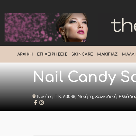
Μετάβαση
στο
περιεχόμενο
ΑΡΧΙΚΉ
ΕΠΙΧΕΙΡΉΣΕΙΣ
SKINCARE
ΜΑΚΙΓΙΆΖ
ΜΑΛΛΙ
Nail Candy S
Νικήτη, Τ.Κ. 63088, Νικήτη, Χαλκιδική, Ελλάδα