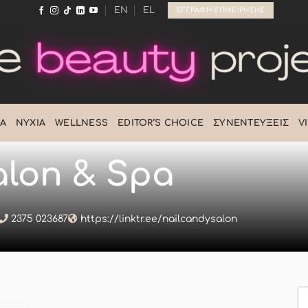
EN
EL
ΕΓΓΡΑΦΉ ΕΠΙΧΕΊΡΗΣΗΣ
Ά
ΝΎΧΙΑ
WELLNESS
EDITOR’S CHOICE
ΣΥΝΕΝΤΕΎΞΕΙΣ
V
alon & Spa
2375 023687
https://linktr.ee/nailcandysalon