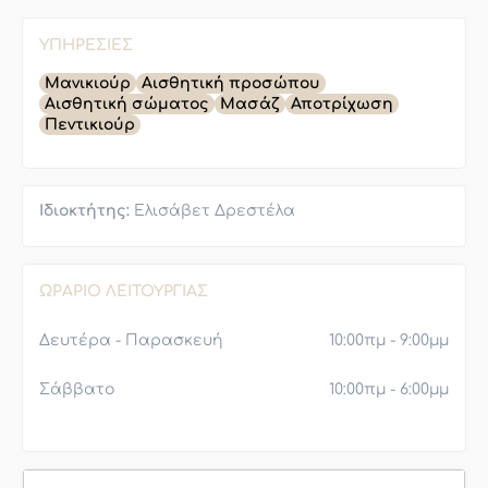
ΥΠΗΡΕΣΊΕΣ
Μανικιούρ
Αισθητική προσώπου
Αισθητική σώματος
Μασάζ
Αποτρίχωση
Πεντικιούρ
Ιδιοκτήτης:
Ελισάβετ Δρεστέλα
ΩΡΆΡΙΟ ΛΕΙΤΟΥΡΓΊΑΣ
Δευτέρα - Παρασκευή
10:00πμ - 9:00μμ
Σάββατο
10:00πμ - 6:00μμ