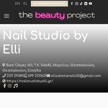
Μετάβαση
EN
EL
ΕΓΓΡΑΦΉ ΕΠΙΧΕΊΡΗΣΗΣ
στο
περιεχόμενο
Nail Studio by
Elli
Βασ. Όλγας 163, Τ.Κ. 54645, Μαρτίου, Θεσσαλονίκη,
Θεσσαλονίκη, Ελλάδα
2311 293810
699 2131629
elisabetanails35@gmail.com
https://nailstudiobyelli.gr/