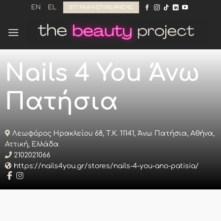
Μετάβαση
EN
EL
ΕΓΓΡΑΦΉ ΕΠΙΧΕΊΡΗΣΗΣ
στο
περιεχόμενο
Nails 4 You Άνω
Πατήσια
Λεωφόρος Ηρακλείου 68, Τ.Κ. 11141, Άνω Πατήσια, Αθήνα,
Αττική, Ελλάδα
2102021066
https://nails4you.gr/stores/nails-4-you-ano-patisia/