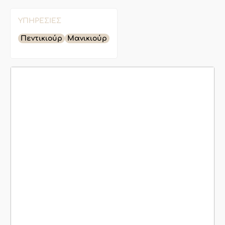
ΥΠΗΡΕΣΊΕΣ
Πεντικιούρ
Μανικιούρ