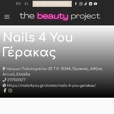
Μετάβαση
EN
EL
ΕΓΓΡΑΦΉ ΕΠΙΧΕΊΡΗΣΗΣ
στο
περιεχόμενο
Nails 4 You
Γέρακας
Ηρώων Πολυτεχνείου 29, Τ.Κ. 15344, Γέρακας, Αθήνα,
Αττική, Ελλάδα
2117507677
https://nails4you.gr/stores/nails-4-you-gerakas/