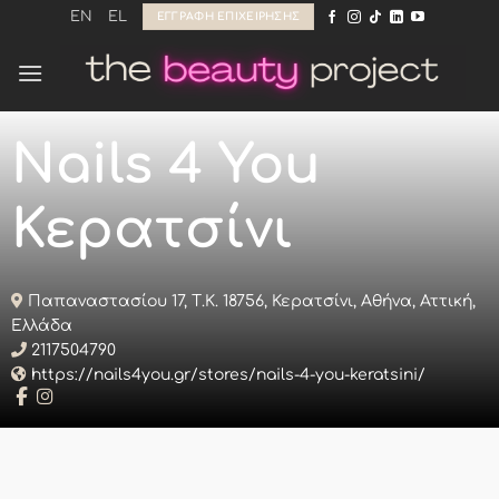
Μετάβαση
EN
EL
ΕΓΓΡΑΦΉ ΕΠΙΧΕΊΡΗΣΗΣ
στο
περιεχόμενο
Nails 4 You
Κερατσίνι
Παπαναστασίου 17, Τ.Κ. 18756, Κερατσίνι, Αθήνα, Αττική,
Ελλάδα
2117504790
https://nails4you.gr/stores/nails-4-you-keratsini/