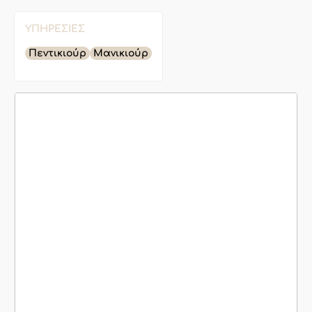
ΥΠΗΡΕΣΊΕΣ
Πεντικιούρ
Μανικιούρ