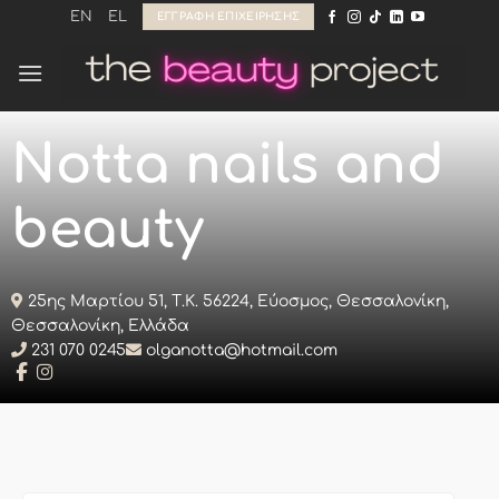
Μετάβαση
EN
EL
ΕΓΓΡΑΦΉ ΕΠΙΧΕΊΡΗΣΗΣ
στο
περιεχόμενο
Notta nails and
beauty
25ης Μαρτίου 51, Τ.Κ. 56224, Εύοσμος, Θεσσαλονίκη,
Θεσσαλονίκη, Ελλάδα
231 070 0245
olganotta@hotmail.com