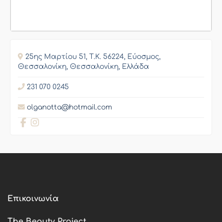
25ης Μαρτίου 51, Τ.Κ. 56224, Εύοσμος,
Θεσσαλονίκη, Θεσσαλονίκη, Ελλάδα
231 070 0245
olganotta@hotmail.com
Επικοινωνία
The Beauty Project