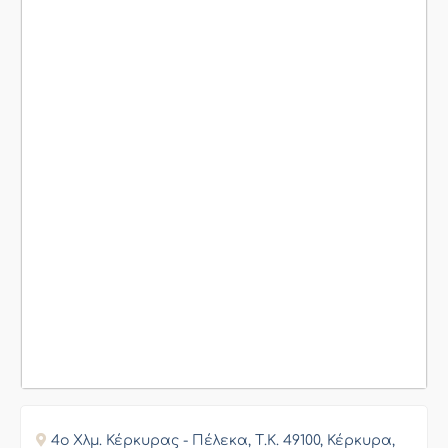
4o Χλμ. Κέρκυρας - Πέλεκα, Τ.Κ. 49100, Κέρκυρα,