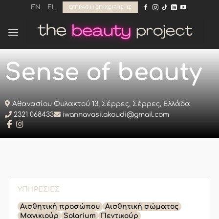
Μετάβαση
EN
EL
ΕΓΓΡΑΦΉ ΕΠΙΧΕΊΡΗΣΗΣ
στο
περιεχόμενο
Sense of beauty
Αθανασίου Φυλακτού 13, Σέρρες, Σέρρες, Ελλάδα
2321 068433
iwannavasilakoudi@gmail.com
ΥΠΗΡΕΣΊΕΣ
Αισθητική προσώπου
Αισθητική σώματος
Μανικιούρ
Solarium
Πεντικούρ