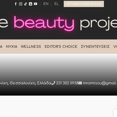
EN
EL
ΕΓΓΡΑΦΉ ΕΠΙΧΕΊΡΗΣΗΣ
Ά
ΝΎΧΙΑ
WELLNESS
EDITOR’S CHOICE
ΣΥΝΕΝΤΕΎΞΕΙΣ
V
ονίκη, Θεσσαλονίκη, Ελλάδα
231 302 0938
mromtsou@gmail