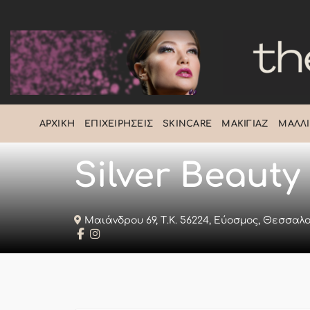
Μετάβαση
στο
περιεχόμενο
ΑΡΧΙΚΉ
ΕΠΙΧΕΙΡΉΣΕΙΣ
SKINCARE
ΜΑΚΙΓΙΆΖ
ΜΑΛΛΙ
Silver Beauty
Μαιάνδρου 69, Τ.Κ. 56224, Εύοσμος, Θεσσαλ