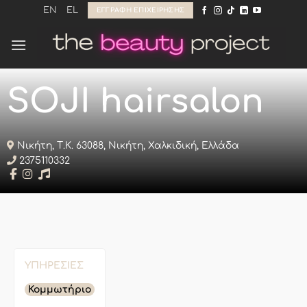
Μετάβαση
EN
EL
ΕΓΓΡΑΦΉ ΕΠΙΧΕΊΡΗΣΗΣ
στο
περιεχόμενο
SOJI hairsalon
Νικήτη, Τ.Κ. 63088, Νικήτη, Χαλκιδική, Ελλάδα
2375110332
ΥΠΗΡΕΣΊΕΣ
Κομμωτήριο