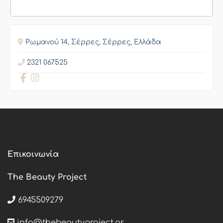
Ρωμανού 14, Σέρρες, Σέρρες, Ελλάδα
2321 067525
Επικοινωνία
The Beauty Project
6945509279
info@thebeautyproject.gr