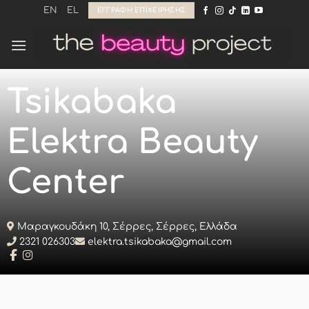
Μετάβαση
EN
EL
ΕΓΓΡΑΦΉ ΕΠΙΧΕΊΡΗΣΗΣ
στο
περιεχόμενο
Tsikabaka
Elektra Beauty
Center
Μαραγκουδάκη 10, Σέρρες, Σέρρες, Ελλάδα
2321 026303
elektra.tsikabaka@gmail.com