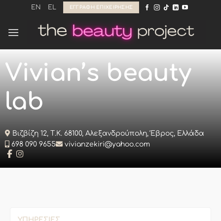
Μετάβαση
EN
EL
ΕΓΓΡΑΦΉ ΕΠΙΧΕΊΡΗΣΗΣ
στο
περιεχόμενο
Vivian’s beauty
lab
Βιζβίζη 12, Τ.Κ. 68100, Αλεξανδρούπολη, Έβρος, Ελλάδα
698 090 9655
vivianzekiri@yahoo.com
ΥΠΗΡΕΣΊΕΣ