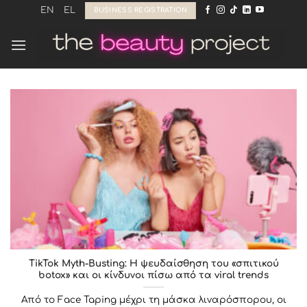
Skip
EN
EL
BUSINESS REGISTRATION
to
content
TikTok Myth-Busting: Η ψευδαίσθηση του «σπιτικού
botox» και οι κίνδυνοι πίσω από τα viral trends
Από το Face Taping μέχρι τη μάσκα λιναρόσπορου, οι