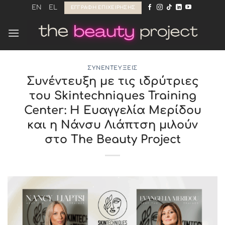
Μετάβαση
EN
EL
ΕΓΓΡΑΦΉ ΕΠΙΧΕΊΡΗΣΗΣ
στο
περιεχόμενο
ΣΥΝΕΝΤΕΎΞΕΙΣ
Συνέντευξη με τις ιδρύτριες
του Skintechniques Training
Center: Η Ευαγγελία Μερίδου
και η Νάνσυ Λιάπτση μιλούν
στο The Beauty Project