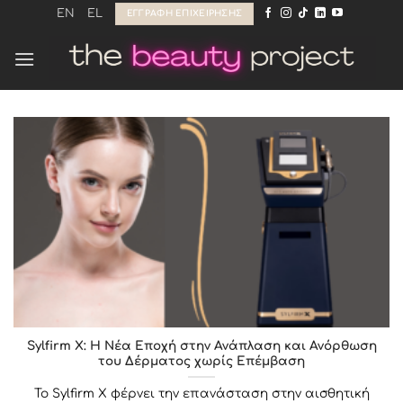
Μετάβαση
EN
EL
ΕΓΓΡΑΦΉ ΕΠΙΧΕΊΡΗΣΗΣ
στο
περιεχόμενο
Sylfirm X: Η Νέα Εποχή στην Ανάπλαση και Ανόρθωση
του Δέρματος χωρίς Επέμβαση
Το Sylfirm X φέρνει την επανάσταση στην αισθητική