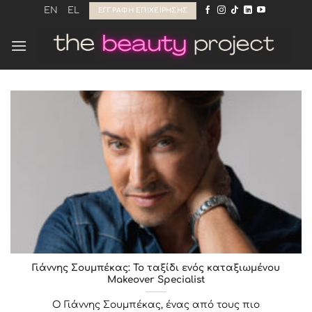
Μετάβαση
EN
EL
ΕΓΓΡΑΦΉ ΕΠΙΧΕΊΡΗΣΗΣ
στο
περιεχόμενο
Γιάννης Σουμπέκας: Το ταξίδι ενός καταξιωμένου
Makeover Specialist
Ο Γιάννης Σουμπέκας, ένας από τους πιο