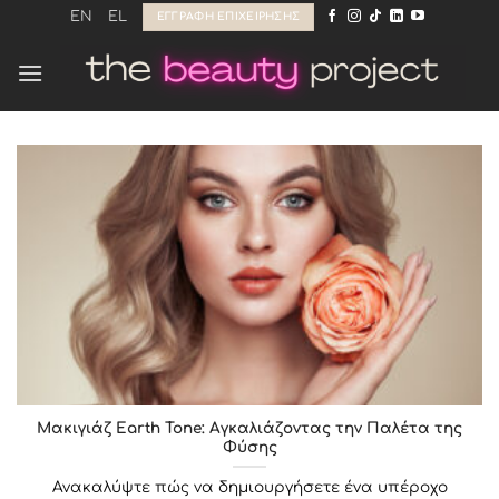
Μετάβαση
EN
EL
ΕΓΓΡΑΦΉ ΕΠΙΧΕΊΡΗΣΗΣ
στο
περιεχόμενο
Μακιγιάζ Earth Tone: Αγκαλιάζοντας την Παλέτα της
Φύσης
Ανακαλύψτε πώς να δημιουργήσετε ένα υπέροχο