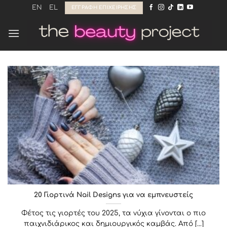
Μετάβαση
EN
EL
ΕΓΓΡΑΦΉ ΕΠΙΧΕΊΡΗΣΗΣ
στο
περιεχόμενο
20 Γιορτινά Nail Designs για να εμπνευστείς
Φέτος τις γιορτές του 2025, τα νύχια γίνονται ο πιο
παιχνιδιάρικος και δημιουργικός καμβάς. Από [...]