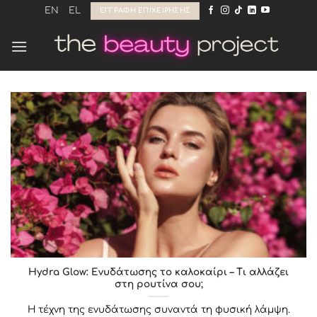
Μετάβαση
EN
EL
ΕΓΓΡΑΦΉ ΕΠΙΧΕΊΡΗΣΗΣ
στο
περιεχόμενο
Hydra Glow: Ενυδάτωσης το καλοκαίρι – Τι αλλάζει
στη ρουτίνα σου;
Η τέχνη της ενυδάτωσης συναντά τη φυσική λάμψη.